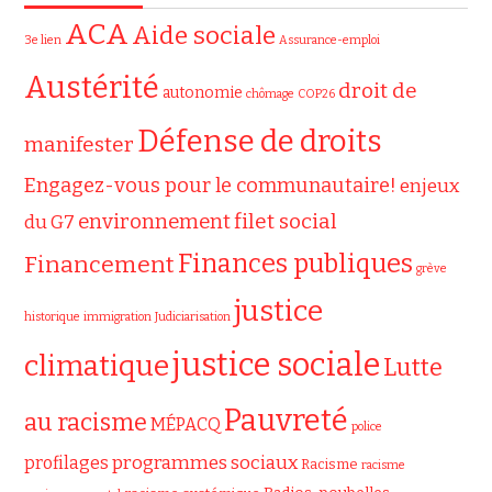
ACA
Aide sociale
3e lien
Assurance-emploi
Austérité
droit de
autonomie
chômage
COP26
Défense de droits
manifester
Engagez-vous pour le communautaire!
enjeux
filet social
environnement
du G7
Finances publiques
Financement
grève
justice
historique
immigration
Judiciarisation
justice sociale
climatique
Lutte
Pauvreté
au racisme
MÉPACQ
police
programmes sociaux
profilages
Racisme
racisme