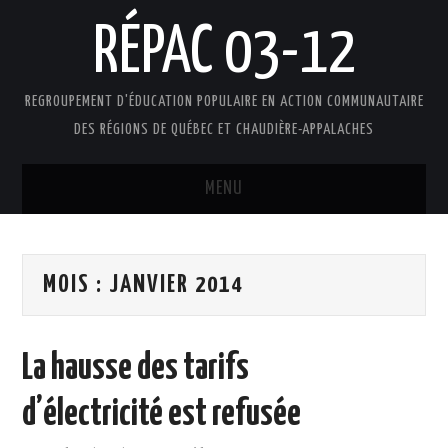
RÉPAC 03-12
REGROUPEMENT D'ÉDUCATION POPULAIRE EN ACTION COMMUNAUTAIRE
DES RÉGIONS DE QUÉBEC ET CHAUDIÈRE-APPALACHES
MENU
ACCUEIL
MOIS :
JANVIER 2014
PRÉSENTATION
L’ÉDUCATION POPULAIRE AUTONOME
La hausse des tarifs
DOCUMENTS
d’électricité est refusée
FAIRE UN DON !