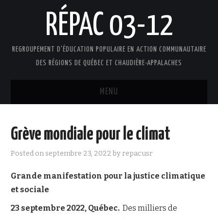
RÉPAC 03-12
REGROUPEMENT D'ÉDUCATION POPULAIRE EN ACTION COMMUNAUTAIRE
DES RÉGIONS DE QUÉBEC ET CHAUDIÈRE-APPALACHES
MENU
ACCUEIL
Grève mondiale pour le climat
PRÉSENTATION
Posted on
septembre 23, 2022
by
repacusr
L’ÉDUCATION POPULAIRE AUTONOME
Grande manifestation pour la justice climatique
et sociale
DOCUMENTS
23 septembre 2022, Québec.
Des milliers de
FAIRE UN DON !