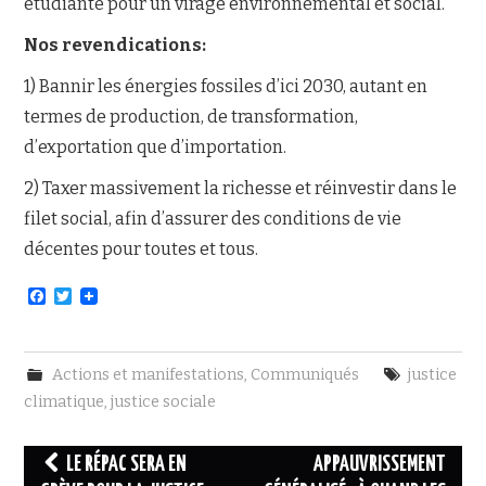
étudiante pour un virage environnemental et social.
Nos revendications:
1) Bannir les énergies fossiles d’ici 2030, autant en
termes de production, de transformation,
d’exportation que d’importation.
2) Taxer massivement la richesse et réinvestir dans le
filet social, afin d’assurer des conditions de vie
décentes pour toutes et tous.
F
T
a
w
c
i
e
t
b
t
Actions et manifestations
,
Communiqués
justice
o
e
o
r
climatique
,
justice sociale
k
Navigation
LE RÉPAC SERA EN
APPAUVRISSEMENT