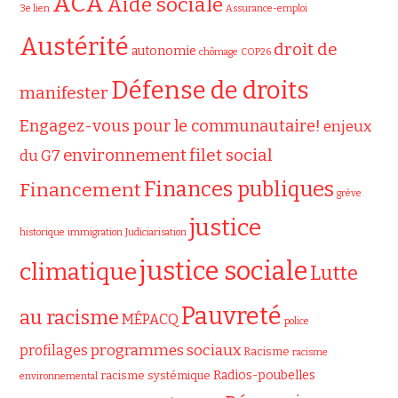
ACA
Aide sociale
3e lien
Assurance-emploi
Austérité
droit de
autonomie
chômage
COP26
Défense de droits
manifester
Engagez-vous pour le communautaire!
enjeux
filet social
environnement
du G7
Finances publiques
Financement
grève
justice
historique
immigration
Judiciarisation
justice sociale
climatique
Lutte
Pauvreté
au racisme
MÉPACQ
police
programmes sociaux
profilages
Racisme
racisme
Radios-poubelles
racisme systémique
environnemental