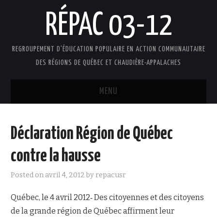
RÉPAC 03-12
REGROUPEMENT D'ÉDUCATION POPULAIRE EN ACTION COMMUNAUTAIRE
DES RÉGIONS DE QUÉBEC ET CHAUDIÈRE-APPALACHES
MENU
ACCUEIL
Déclaration Région de Québec
PRÉSENTATION
contre la hausse
L’ÉDUCATION POPULAIRE AUTONOME
Posted on
avril 4, 2012
by
repacusr
DOCUMENTS
Québec, le 4 avril 2012‐ Des citoyennes et des citoyens
de la grande région de Québec affirment leur
FAIRE UN DON !