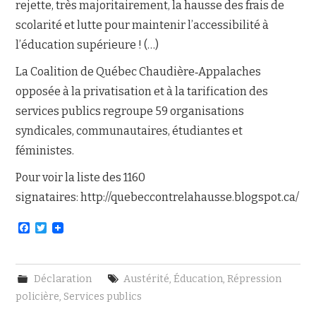
rejette, très majoritairement, la hausse des frais de
scolarité et lutte pour maintenir l’accessibilité à
l’éducation supérieure ! (…)
La Coalition de Québec Chaudière‐Appalaches
opposée à la privatisation et à la tarification des
services publics regroupe 59 organisations
syndicales, communautaires, étudiantes et
féministes.
Pour voir la liste des 1160
signataires: http://quebeccontrelahausse.blogspot.ca/
F
T
a
w
c
i
e
t
b
t
Déclaration
Austérité
,
Éducation
,
Répression
o
e
o
r
policière
,
Services publics
k