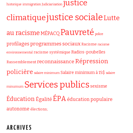
justice
historique
immigration
Judiciarisation
justice sociale
climatique
Lutte
Pauvreté
au racisme
MÉPACQ
police
programmes sociaux
profilages
Racisme
racisme
Radios-poubelles
racisme systémique
environnemental
Répression
reconnaissance
Rassemblement
policière
Salaire minimum à 15$
salaire minimum
salaire
Services publics
sexisme
minumum
ÉPA
Éducation
Égalité
éducation populaire
autonome
élections;
ARCHIVES