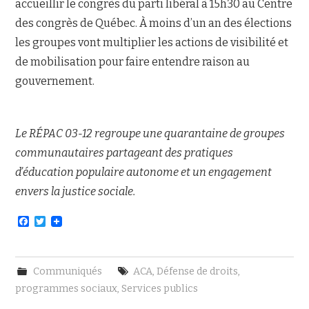
accueillir le congrès du parti libéral à 15h30 au Centre
des congrès de Québec. À moins d’un an des élections
les groupes vont multiplier les actions de visibilité et
de mobilisation pour faire entendre raison au
gouvernement.
Le RÉPAC 03-12 regroupe une quarantaine de groupes
communautaires partageant des pratiques
d’éducation populaire autonome et un engagement
envers la justice sociale.
F
T
a
w
c
i
e
t
b
t
Communiqués
ACA
,
Défense de droits
,
o
e
o
r
programmes sociaux
,
Services publics
k