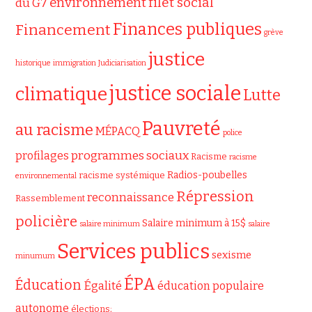
filet social
environnement
du G7
Finances publiques
Financement
grève
justice
historique
immigration
Judiciarisation
justice sociale
climatique
Lutte
Pauvreté
au racisme
MÉPACQ
police
programmes sociaux
profilages
Racisme
racisme
Radios-poubelles
racisme systémique
environnemental
Répression
reconnaissance
Rassemblement
policière
Salaire minimum à 15$
salaire minimum
salaire
Services publics
sexisme
minumum
ÉPA
Éducation
Égalité
éducation populaire
autonome
élections;