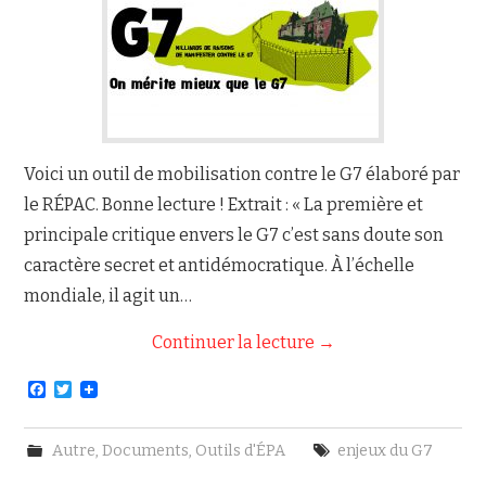
Voici un outil de mobilisation contre le G7 élaboré par
le RÉPAC. Bonne lecture ! Extrait : « La première et
principale critique envers le G7 c’est sans doute son
caractère secret et antidémocratique. À l’échelle
mondiale, il agit un…
Continuer la lecture
→
F
T
a
w
c
i
e
t
Autre
,
Documents
,
Outils d'ÉPA
enjeux du G7
b
t
o
e