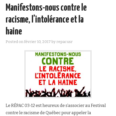
o
r
Manifestons-nous contre le
k
racisme, l’intolérance et la
haine
Posted on
février 10, 2017
by
repacusr
Le RÉPAC 03-12 est heureux de s’associer au Festival
contre le racisme de Québec pour appeler la