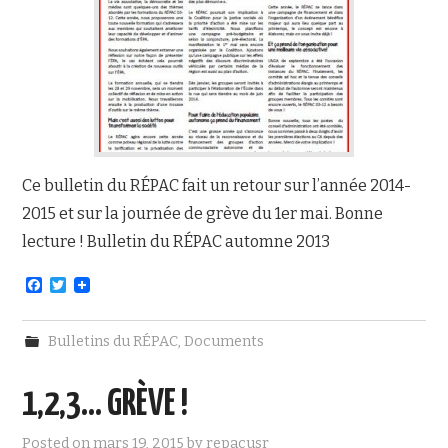
Ce bulletin du RÉPAC fait un retour sur l’année 2014-
2015 et sur la journée de grève du 1er mai. Bonne
lecture ! Bulletin du RÉPAC automne 2013
F
T
a
w
c
i
e
t
Bulletins du RÉPAC
,
Documents
b
t
o
e
o
r
1,2,3… GRÈVE !
k
Posted on
mars 19, 2015
by
repacusr