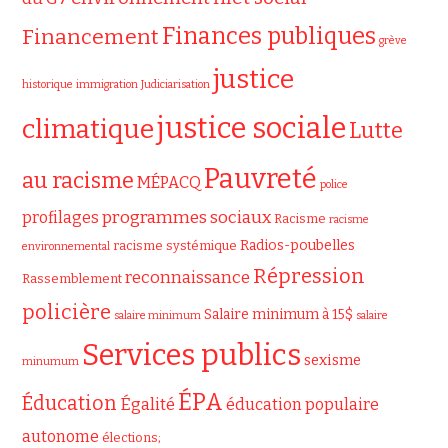
Finances publiques
Financement
grève
justice
historique
immigration
Judiciarisation
justice sociale
climatique
Lutte
Pauvreté
au racisme
MÉPACQ
police
programmes sociaux
profilages
Racisme
racisme
Radios-poubelles
racisme systémique
environnemental
Répression
reconnaissance
Rassemblement
policière
Salaire minimum à 15$
salaire minimum
salaire
Services publics
sexisme
minumum
ÉPA
Éducation
Égalité
éducation populaire
autonome
élections;