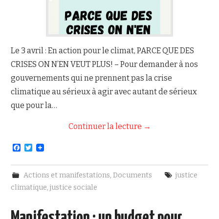
Le 3 avril : En action pour le climat, PARCE QUE DES
CRISES ON N’EN VEUT PLUS! – Pour demander à nos
gouvernements qui ne prennent pas la crise
climatique au sérieux à agir avec autant de sérieux
que pour la…
Continuer la lecture
→
F
T
a
w
c
i
e
t
Actions et manifestations
,
Documents
justice
b
t
o
e
climatique
,
justice sociale
o
r
k
Manifestation : un budget pour