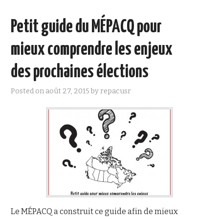
o
r
k
Petit guide du MÉPACQ pour
mieux comprendre les enjeux
des prochaines élections
Posted on
août 27, 2015
by
repacusr
Le MÉPACQ a construit ce guide afin de mieux