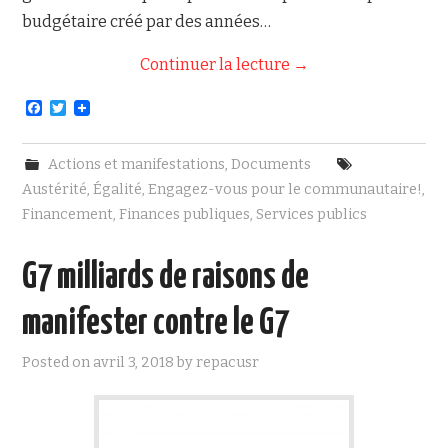
budgétaire créé par des années…
Continuer la lecture
→
F
T
a
w
c
i
e
t
Actions et manifestations
,
Documents
b
t
o
e
Austérité
,
Égalité
,
Engagez-vous pour le communautaire!
,
o
r
Financement
,
Finances publiques
,
Services publics
k
G7 milliards de raisons de
manifester contre le G7
Posted on
avril 3, 2018
by
repacusr