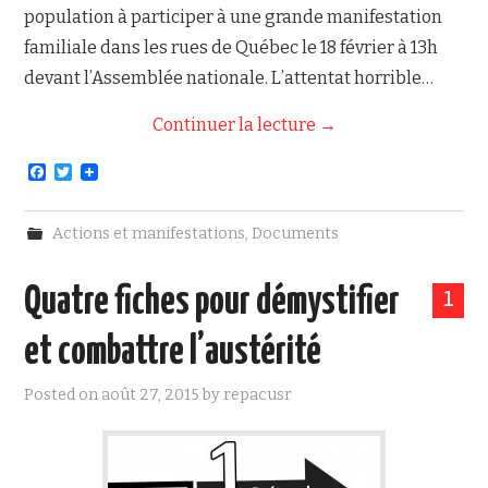
population à participer à une grande manifestation
familiale dans les rues de Québec le 18 février à 13h
devant l’Assemblée nationale. L’attentat horrible…
Continuer la lecture
→
F
T
a
w
c
i
e
t
Actions et manifestations
,
Documents
b
t
o
e
o
r
Quatre fiches pour démystifier
k
1
et combattre l’austérité
Posted on
août 27, 2015
by
repacusr