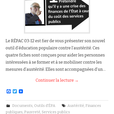
Le RÉPAC 03-12 est fier de vous présenter son nouvel
outil d’éducation populaire contre l’austérité. Ces
quatre fiches sont conçues pour aider les personnes
intéressées à se former et à se mobiliser contre les
mesures d’austérité. Elles sont accompagnées d’un…
Continuer la lecture
→
F
T
a
w
c
i
e
t
Documents
,
Outils d'ÉPA
Austérité
,
Finances
b
t
o
e
publiques
,
Pauvreté
,
Services publics