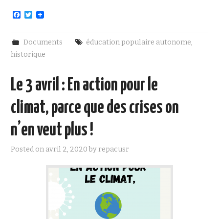
F
T
a
w
c
i
e
t
Documents
éducation populaire autonome
,
b
t
o
e
historique
o
r
k
Le 3 avril : En action pour le
climat, parce que des crises on
n’en veut plus !
Posted on
avril 2, 2020
by
repacusr