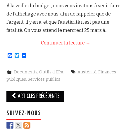
À la veille du budget, nous vous invitons à venir faire
de l’affichage avec nous, afin de rappeler que de
l’argent, il y en a, et que l’austérité n’est pas une
fatalité. On vous attend le mercredi 25 mars à…
Continuer la lecture
→
F
T
a
w
c
i
e
t
Documents
,
Outils d'ÉPA
Austérité
,
Finances
b
t
o
e
publiques
,
Services publics
o
r
k
Navigation
ARTICLES PRÉCÉDENTS
des
articles
SUIVEZ-NOUS