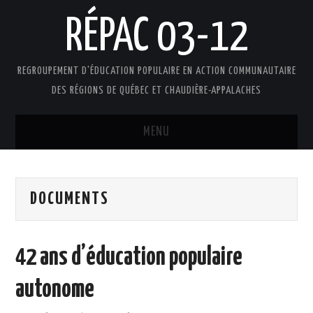
RÉPAC 03-12
REGROUPEMENT D'ÉDUCATION POPULAIRE EN ACTION COMMUNAUTAIRE
DES RÉGIONS DE QUÉBEC ET CHAUDIÈRE-APPALACHES
MENU
ACCUEIL
DOCUMENTS
PRÉSENTATION
L’ÉDUCATION POPULAIRE AUTONOME
42 ans d’éducation populaire
DOCUMENTS
autonome
FAIRE UN DON !