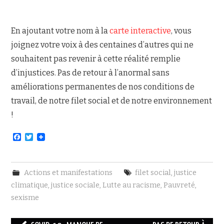
En ajoutant votre nom à la
carte interactive
, vous
joignez votre voix à des centaines d’autres qui ne
souhaitent pas revenir à cette réalité remplie
d’injustices. Pas de retour à l’anormal sans
améliorations permanentes de nos conditions de
travail, de notre filet social et de notre environnement
!
F
T
a
w
c
i
e
t
b
t
Actions et manifestations
filet social
,
justice
o
e
o
r
climatique
,
justice sociale
,
Lutte au racisme
,
Pauvreté
,
k
sexisme