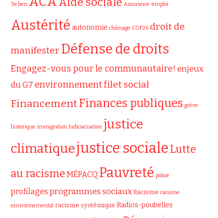
ACA
Aide sociale
3e lien
Assurance-emploi
Austérité
droit de
autonomie
chômage
COP26
Défense de droits
manifester
Engagez-vous pour le communautaire!
enjeux
filet social
environnement
du G7
Finances publiques
Financement
grève
justice
historique
immigration
Judiciarisation
justice sociale
climatique
Lutte
Pauvreté
au racisme
MÉPACQ
police
programmes sociaux
profilages
Racisme
racisme
Radios-poubelles
racisme systémique
environnemental