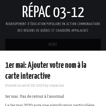
RÉPAC 03-12
REGROUPEMENT D'ÉDUCATION POPULAIRE EN ACTION COMMUNAUTAIRE
DES RÉGIONS DE QUÉBEC ET CHAUDIÈRE-APPALACHES
MENU
ACCUEIL
1er mai: Ajouter votre nom à la
PRÉSENTATION
carte interactive
L’ÉDUCATION POPULAIRE AUTONOME
Posted on
avril 28, 2020
by
repacusr
DOCUMENTS
1er mai : Pas de retour à l’anormal
FAIRE UN DON !
Le 1er mai 2020 aura une signification particulière