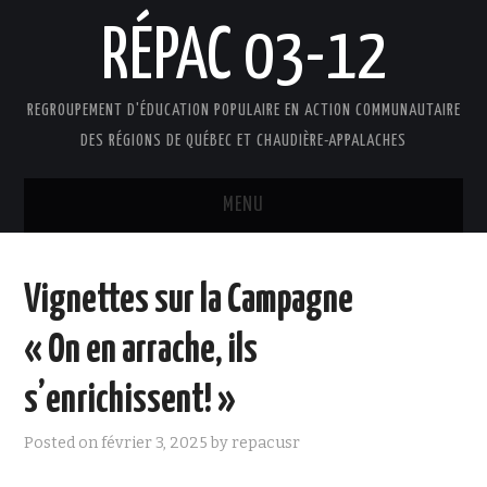
RÉPAC 03-12
REGROUPEMENT D'ÉDUCATION POPULAIRE EN ACTION COMMUNAUTAIRE
DES RÉGIONS DE QUÉBEC ET CHAUDIÈRE-APPALACHES
MENU
ACCUEIL
Vignettes sur la Campagne
PRÉSENTATION
« On en arrache, ils
L’ÉDUCATION POPULAIRE AUTONOME
s’enrichissent! »
DOCUMENTS
Posted on
février 3, 2025
by
repacusr
FAIRE UN DON !