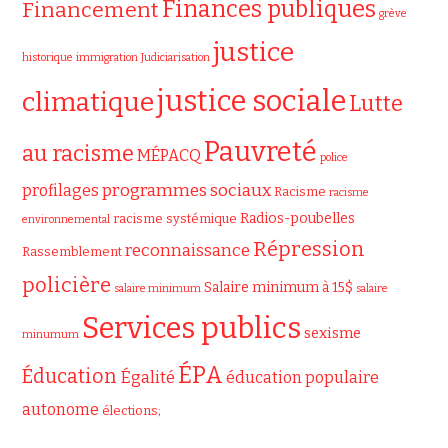
Finances publiques
Financement
grève
justice
historique
immigration
Judiciarisation
justice sociale
climatique
Lutte
Pauvreté
au racisme
MÉPACQ
police
programmes sociaux
profilages
Racisme
racisme
Radios-poubelles
racisme systémique
environnemental
Répression
reconnaissance
Rassemblement
policière
Salaire minimum à 15$
salaire minimum
salaire
Services publics
sexisme
minumum
ÉPA
Éducation
Égalité
éducation populaire
autonome
élections;