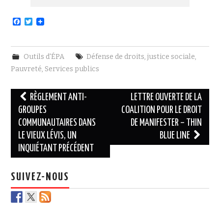
F
T
a
w
c
i
e
t
b
t
Outils d'ÉPA
Défense de droits
,
justice sociale
,
o
e
o
r
Pauvreté
,
Services publics
k
Navigation
RÈGLEMENT ANTI-
LETTRE OUVERTE DE LA
des
GROUPES
COALITION POUR LE DROIT
COMMUNAUTAIRES DANS
DE MANIFESTER – THIN
articles
LE VIEUX LÉVIS, UN
BLUE LINE
INQUIÉTANT PRÉCÉDENT
SUIVEZ-NOUS