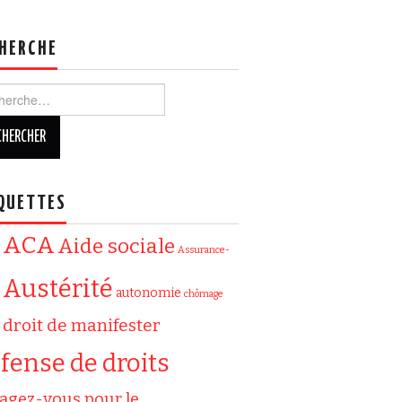
HERCHE
ercher :
QUETTES
ACA
Aide sociale
Assurance-
Austérité
autonomie
chômage
droit de manifester
fense de droits
agez-vous pour le