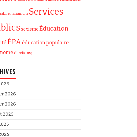
Services
salaire minumum
blics
Éducation
sexisme
ÉPA
ité
éducation populaire
onome
élections;
HIVES
 2026
ier 2026
ier 2026
et 2025
 2025
2025