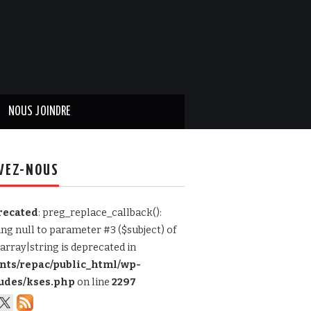
NOUS JOINDRE
VEZ-NOUS
recated
: preg_replace_callback():
ing null to parameter #3 ($subject) of
array|string is deprecated in
ents/repac/public_html/wp-
udes/kses.php
on line
2297