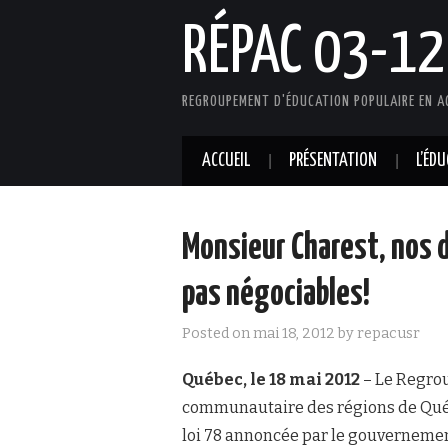
RÉPAC 03-12
REGROUPEMENT D'ÉDUCATION POPULAIRE EN A
ACCUEIL
PRÉSENTATION
L’ÉD
Monsieur Charest, nos 
pas négociables!
Posted on
mai 18, 2012
by
repacusr
Québec, le 18 mai 2012
– Le Regrou
communautaire des régions de Québ
loi 78 annoncée par le gouvernemen