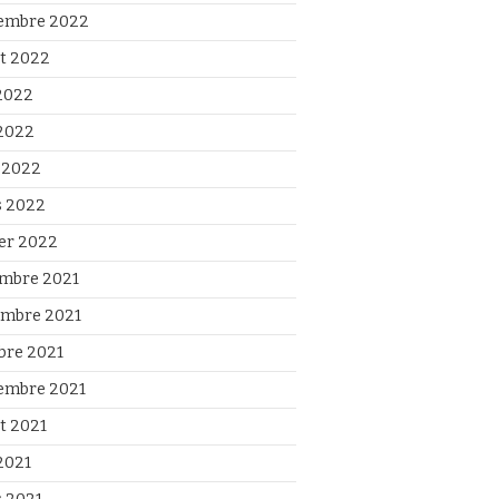
embre 2022
et 2022
 2022
2022
l 2022
 2022
ier 2022
mbre 2021
mbre 2021
bre 2021
embre 2021
et 2021
2021