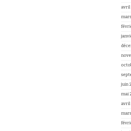
avri
mars
févr
janv
déce
nove
octo
sept
juin
mai 
avri
mars
févr