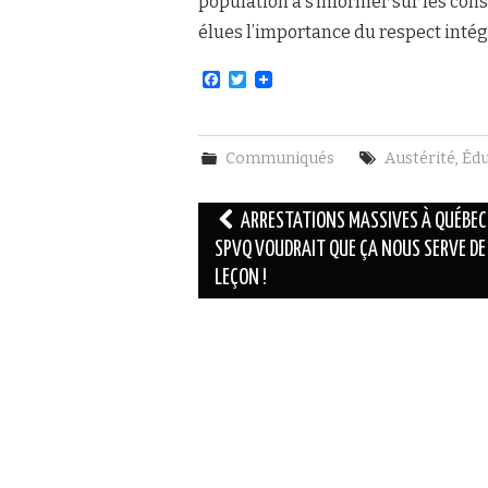
population à s’informer sur les consé
élues l’importance du respect inté
F
T
a
w
c
i
e
t
b
t
Communiqués
Austérité
,
Édu
o
e
o
r
k
Navigation
ARRESTATIONS MASSIVES À QUÉBEC 
des
SPVQ VOUDRAIT QUE ÇA NOUS SERVE DE
LEÇON !
articles