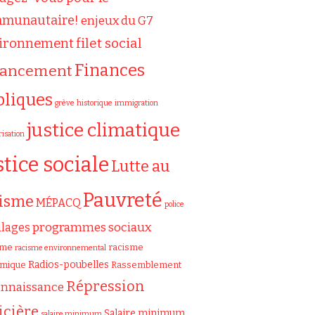
munautaire!
enjeux du G7
filet social
ironnement
Finances
nancement
bliques
grève
historique
immigration
justice climatique
risation
stice sociale
Lutte au
Pauvreté
cisme
MÉPACQ
police
programmes sociaux
ilages
sme
racisme
racisme environnemental
Radios-poubelles
émique
Rassemblement
Répression
onnaissance
icière
Salaire minimum
salaire minimum