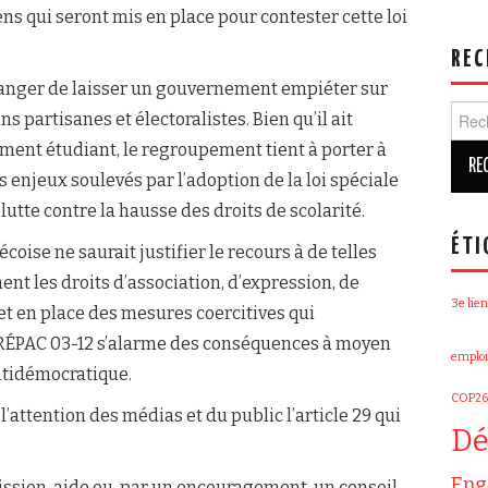
ns qui seront mis en place pour contester cette loi
REC
 danger de laisser un gouvernement empiéter sur
Rech
s partisanes et électoralistes. Bien qu’il ait
ement étudiant, le regroupement tient à porter à
les enjeux soulevés par l’adoption de la loi spéciale
utte contre la hausse des droits de scolarité.
ÉTI
coise ne saurait justifier le recours à de telles
t les droits d’association, d’expression, de
3e lien
 en place des mesures coercitives qui
Le RÉPAC 03-12 s’alarme des conséquences à moyen
emploi
antidémocratique.
COP26
attention des médias et du public l’article 29 qui
Dé
Eng
ssion, aide ou, par un encouragement, un conseil,