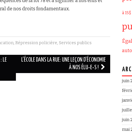
quences de la loi 78 et à signifier à nos élus et
gral de nos droits fondamentaux.
à 15$
pu
Égal
cation
,
Répression policière
,
Services publics
aut
: LE
L’ÉCOLE DANS LA RUE: UNE LEÇON D’ÉCONOMIE
À NOS ÉLU‐E‐S !
ARC
juin
févr
janv
juill
juin
mai 