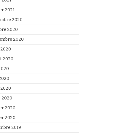
 2021
ier 2021
mbre 2020
bre 2020
embre 2020
 2020
et 2020
 2020
2020
l 2020
 2020
ier 2020
ier 2020
mbre 2019