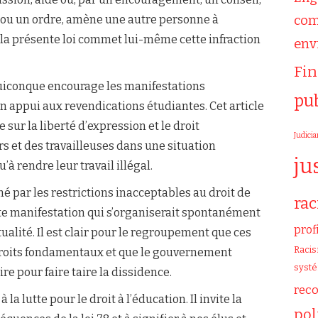
 ou un ordre, amène une autre personne à
com
 la présente loi commet lui-même cette infraction
env
Fi
 quiconque encourage les manifestations
pu
 appui aux revendications étudiantes. Cet article
sur la liberté d’expression et le droit
Judicia
urs et des travailleuses dans une situation
ju
’à rendre leur travail illégal.
 par les restrictions inacceptables au droit de
ra
ute manifestation qui s’organiserait spontanément
prof
alité. Il est clair pour le regroupement que ces
Raci
 droits fondamentaux et que le gouvernement
syst
ire pour faire taire la dissidence.
rec
a lutte pour le droit à l’éducation. Il invite la
pol