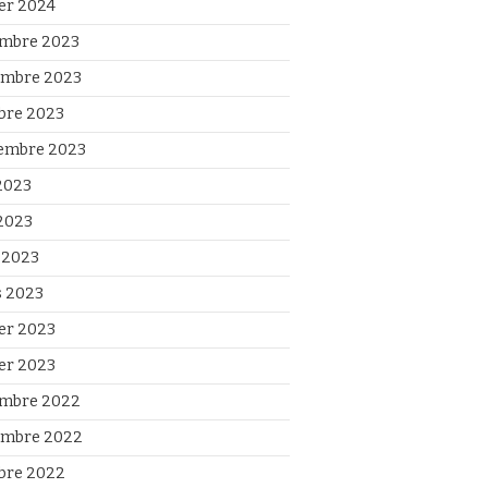
ier 2024
mbre 2023
mbre 2023
bre 2023
embre 2023
 2023
2023
l 2023
 2023
ier 2023
ier 2023
mbre 2022
mbre 2022
bre 2022