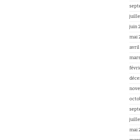
sept
juill
juin
mai 
avri
mars
févr
déce
nove
octo
sept
juill
mai 