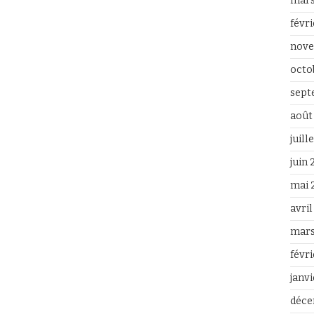
mars
févr
nove
octo
sept
août
juill
juin
mai 
avri
mars
févr
janv
déce