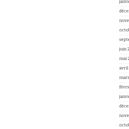
janv
déce
nove
octo
sept
juin
mai 
avri
mars
févr
janv
déce
nove
octo