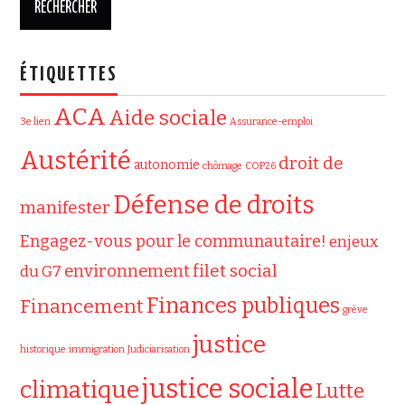
ÉTIQUETTES
ACA
Aide sociale
3e lien
Assurance-emploi
Austérité
droit de
autonomie
chômage
COP26
Défense de droits
manifester
Engagez-vous pour le communautaire!
enjeux
filet social
environnement
du G7
Finances publiques
Financement
grève
justice
historique
immigration
Judiciarisation
justice sociale
climatique
Lutte