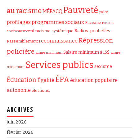
Pauvreté
au racisme
MÉPACQ
police
programmes sociaux
profilages
Racisme
racisme
Radios-poubelles
racisme systémique
environnemental
Répression
reconnaissance
Rassemblement
policière
Salaire minimum à 15$
salaire minimum
salaire
Services publics
sexisme
minumum
ÉPA
Éducation
Égalité
éducation populaire
autonome
élections;
ARCHIVES
juin 2026
février 2026