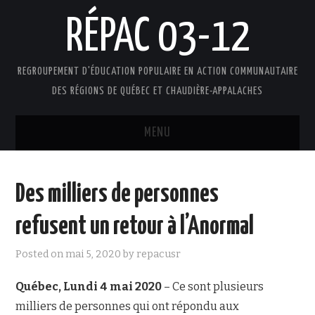
RÉPAC 03-12
REGROUPEMENT D'ÉDUCATION POPULAIRE EN ACTION COMMUNAUTAIRE
DES RÉGIONS DE QUÉBEC ET CHAUDIÈRE-APPALACHES
MENU
ACCUEIL
Des milliers de personnes
PRÉSENTATION
refusent un retour à l’Anormal
L’ÉDUCATION POPULAIRE AUTONOME
Posted on
mai 5, 2020
by
repacusr
DOCUMENTS
Québec, Lundi 4 mai 2020
– Ce sont plusieurs
milliers de personnes qui ont répondu aux
FAIRE UN DON !