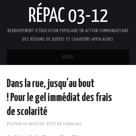
RÉPAC 03-12
REGROUPEMENT D'ÉDUCATION POPULAIRE EN ACTION COMMUNAUTAIRE
DES RÉGIONS DE QUÉBEC ET CHAUDIÈRE-APPALACHES
MENU
ACCUEIL
Dans la rue, jusqu’au bout
PRÉSENTATION
! Pour le gel immédiat des frais
L’ÉDUCATION POPULAIRE AUTONOME
de scolarité
DOCUMENTS
Posted on
avril 26, 2012
by
repacusr
FAIRE UN DON !