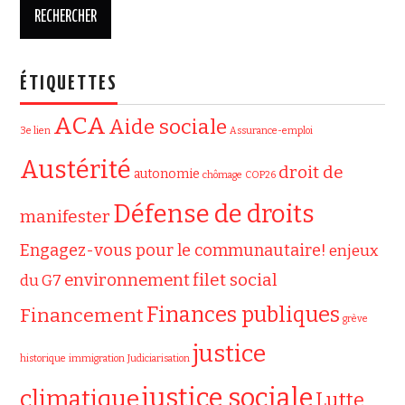
ÉTIQUETTES
ACA
Aide sociale
3e lien
Assurance-emploi
Austérité
droit de
autonomie
chômage
COP26
Défense de droits
manifester
Engagez-vous pour le communautaire!
enjeux
filet social
environnement
du G7
Finances publiques
Financement
grève
justice
historique
immigration
Judiciarisation
justice sociale
climatique
Lutte