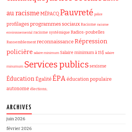
Pauvreté
au racisme
MÉPACQ
police
programmes sociaux
profilages
Racisme
racisme
Radios-poubelles
racisme systémique
environnemental
Répression
reconnaissance
Rassemblement
policière
Salaire minimum à 15$
salaire minimum
salaire
Services publics
sexisme
minumum
ÉPA
Éducation
Égalité
éducation populaire
autonome
élections;
ARCHIVES
juin 2026
février 2026