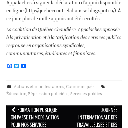
Appalaches à signer la déclaration d’appui disponible
en ligne (http://quebeccontrelahausse.blogspot.ca/). À
ce jour, plus de mille appuis ont été récoltés.
La Coalition de Québec Chaudière-Appalaches opposée
à la privatisation et à la tarification des services publics
regroupe 59 organisations syndicales,
communautaires, étudiantes et féministes.
F
T
a
w
c
i
e
t
b
t
Actions et manifestations
,
Communiqués
o
e
o
r
Éducation
,
Répression policière
,
Services publics
k
Navigation
FORMATION PUBLIQUE
JOURNÉE
des
ON PASSE EN MODE ACTION
INTERNATIONALE DES
POUR NOS SERVICES
TRAVAILLEUSES ET DES
articles