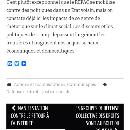
C’est plutôt exceptionnel que le RÉPAC se mobilise
contre des politiques dans un État voisin, mais on
constate déjà ici les impacts de ce genre de
rhétorique sur le climat social. Les discours et les
politiques de Trump dépassent largement les
frontières et fragilisent nos acquis sociaux,
économiques et démocratiques.
F
T
a
w
c
i
e
t
b
t
Actions et manifestations
,
Communiqués
o
e
o
r
Défense de droits
,
justice sociale
k
Navigation
MANIFESTATION
LES GROUPES DE DÉFENSE
des
CONTRE LE RETOUR À
COLLECTIVE DES DROITS
L’AUSTÉRITÉ
SONT AU BOUT DU
articles