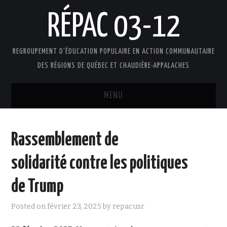
RÉPAC 03-12
REGROUPEMENT D'ÉDUCATION POPULAIRE EN ACTION COMMUNAUTAIRE
DES RÉGIONS DE QUÉBEC ET CHAUDIÈRE-APPALACHES
MENU
ACCUEIL
Rassemblement de
PRÉSENTATION
solidarité contre les politiques
L’ÉDUCATION POPULAIRE AUTONOME
de Trump
DOCUMENTS
Posted on
février 23, 2025
by
repacusr
FAIRE UN DON !