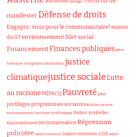
droit de
autonomie
chômage
COP26
Défense de droits
manifester
Engagez-vous pour le communautaire!
enjeux
filet social
environnement
du G7
Finances publiques
Financement
grève
justice
historique
immigration
Judiciarisation
justice sociale
climatique
Lutte
Pauvreté
au racisme
MÉPACQ
police
programmes sociaux
profilages
Racisme
racisme
Radios-poubelles
racisme systémique
environnemental
Répression
reconnaissance
Rassemblement
policière
Salaire minimum à 15$
salaire minimum
salaire