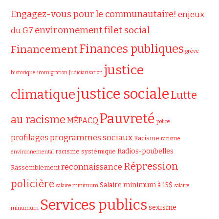
Engagez-vous pour le communautaire!
enjeux
filet social
environnement
du G7
Finances publiques
Financement
grève
justice
historique
immigration
Judiciarisation
justice sociale
climatique
Lutte
Pauvreté
au racisme
MÉPACQ
police
programmes sociaux
profilages
Racisme
racisme
Radios-poubelles
racisme systémique
environnemental
Répression
reconnaissance
Rassemblement
policière
Salaire minimum à 15$
salaire minimum
salaire
Services publics
sexisme
minumum