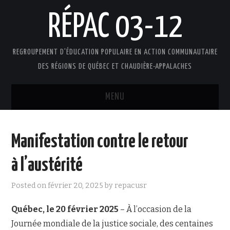
RÉPAC 03-12
REGROUPEMENT D'ÉDUCATION POPULAIRE EN ACTION COMMUNAUTAIRE
DES RÉGIONS DE QUÉBEC ET CHAUDIÈRE-APPALACHES
MENU
ACCUEIL
Manifestation contre le retour
PRÉSENTATION
à l’austérité
L’ÉDUCATION POPULAIRE AUTONOME
Posted on
février 20, 2025
by
repacusr
DOCUMENTS
Québec, le 20 février 2025
– À l’occasion de la
Journée mondiale de la justice sociale, des centaines
FAIRE UN DON !