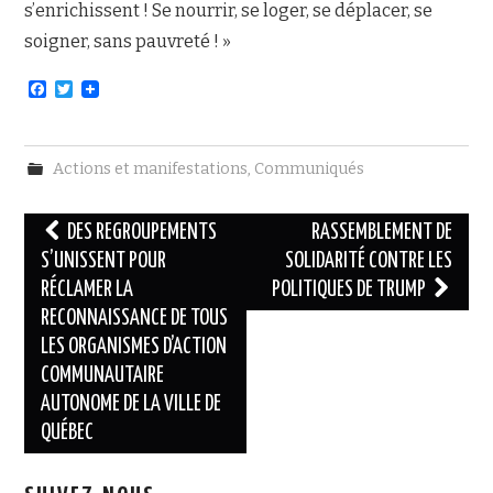
s’enrichissent ! Se nourrir, se loger, se déplacer, se
soigner, sans pauvreté ! »
F
T
a
w
c
i
e
t
b
t
Actions et manifestations
,
Communiqués
o
e
o
r
k
Navigation
DES REGROUPEMENTS
RASSEMBLEMENT DE
des
S’UNISSENT POUR
SOLIDARITÉ CONTRE LES
RÉCLAMER LA
POLITIQUES DE TRUMP
articles
RECONNAISSANCE DE TOUS
LES ORGANISMES D’ACTION
COMMUNAUTAIRE
AUTONOME DE LA VILLE DE
QUÉBEC