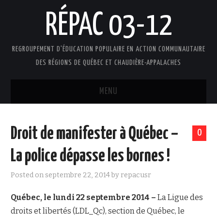
RÉPAC 03-12
REGROUPEMENT D'ÉDUCATION POPULAIRE EN ACTION COMMUNAUTAIRE
DES RÉGIONS DE QUÉBEC ET CHAUDIÈRE-APPALACHES
MENU
ACCUEIL
Droit de manifester à Québec –
0
PRÉSENTATION
La police dépasse les bornes !
L’ÉDUCATION POPULAIRE AUTONOME
Posted on
septembre 22, 2014
by
repacusr
DOCUMENTS
Québec, le lundi 22 septembre 2014 –
La Ligue des
droits et libertés (LDL_Qc), section de Québec, le
FAIRE UN DON !