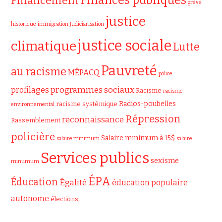
Finances publiques
Financement
grève
justice
historique
immigration
Judiciarisation
justice sociale
climatique
Lutte
Pauvreté
au racisme
MÉPACQ
police
programmes sociaux
profilages
Racisme
racisme
Radios-poubelles
racisme systémique
environnemental
Répression
reconnaissance
Rassemblement
policière
Salaire minimum à 15$
salaire minimum
salaire
Services publics
sexisme
minumum
ÉPA
Éducation
Égalité
éducation populaire
autonome
élections;