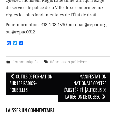
Québec, monsieur Régis Labeaume, afin qu’il exige
du service de police de la Ville de se conformer aux
règles les plus fondamentales de l’État de droit.
Pour information : 418-208-1530 ou repac@repac.org
ou @repac0312
F
T
a
w
c
i
e
t
b
t
Communiqués
Répression policière
o
e
o
r
k
Navigation
OUTILS DE FORMATION
MANIFESTATION
des
SUR LES RADIOS-
NATIONALE CONTRE
POUBELLES
L’AUSTÉRITÉ |AUTOBUS DE
articles
LA RÉGION DE QUÉBEC
LAISSER UN COMMENTAIRE